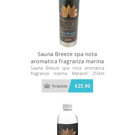
Sauna Breeze spa nota
aromatica fragranza marina
Metacril 250ml 91100201
Sauna Breeze spa nota aromatica
fragranza marina Metacril 250ml
91100201
€25,90