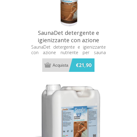
SaunaDet detergente e
igienizzante con azione
nutriente per sauna 500ml
SaunaDet detergente e igienizzante
con azione nutriente per sauna
Metacril
500ml Metacril
€21,90