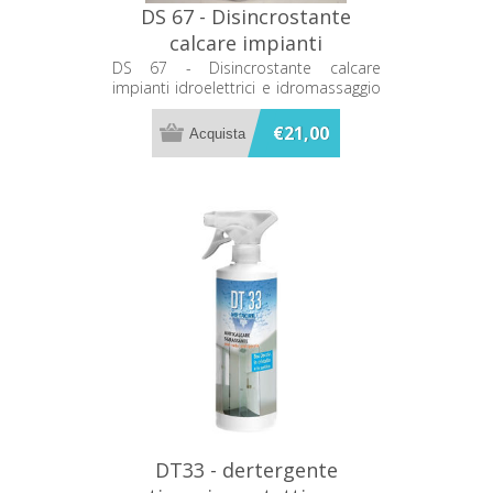
DS 67 - Disincrostante
calcare impianti
idroelettrici e
DS 67 - Disincrostante calcare
impianti idroelettrici e idromassaggio
idromassaggio Metacril
Metacril 20301001
20301001
€21,00
DT33 - dertergente