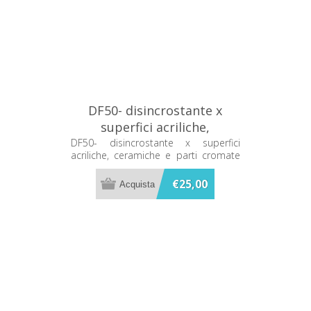
DF50- disincrostante x
superfici acriliche,
ceramiche e parti cromate
DF50- disincrostante x superfici
acriliche, ceramiche e parti cromate
500 ml Metacril
500 ml Metacril
€25,00