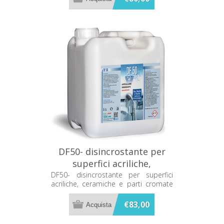
DF50- disincrostante per
superfici acriliche,
ceramiche e parti cromate
DF50- disincrostante per superfici
acriliche, ceramiche e parti cromate
5Lt. Metacril 09205001
5Lt. Metacril 09205001
€83,00