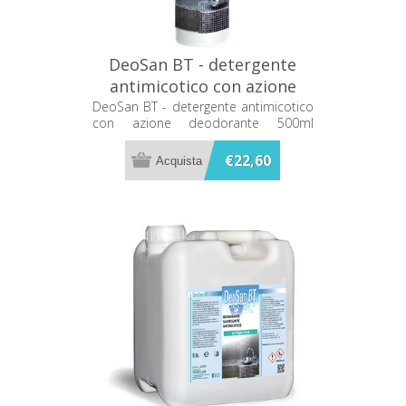
DeoSan BT - detergente
antimicotico con azione
deodorante 500ml Metacril
DeoSan BT - detergente antimicotico
con azione deodorante 500ml
05000501
Metacril 05000501
€22,60