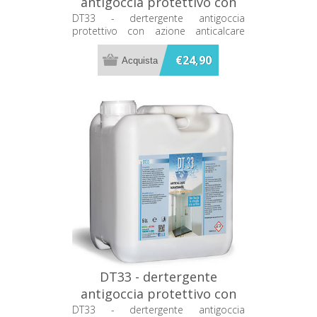
antigoccia protettivo con
azione anticalcare 500ml
DT33 - dertergente antigoccia
protettivo con azione anticalcare
Metacril
500ml Metacril
€24,90
DT33 - dertergente
antigoccia protettivo con
azione anticalcare 5Lt
DT33 - dertergente antigoccia