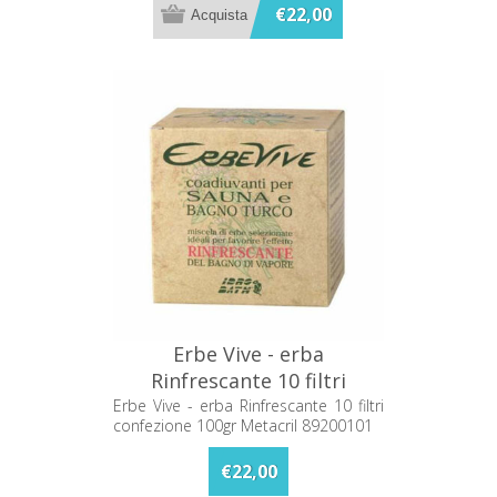
€22,00
Erbe Vive - erba
Rinfrescante 10 filtri
confezione 100gr Metacril
Erbe Vive - erba Rinfrescante 10 filtri
confezione 100gr Metacril 89200101
89200101
€22,00