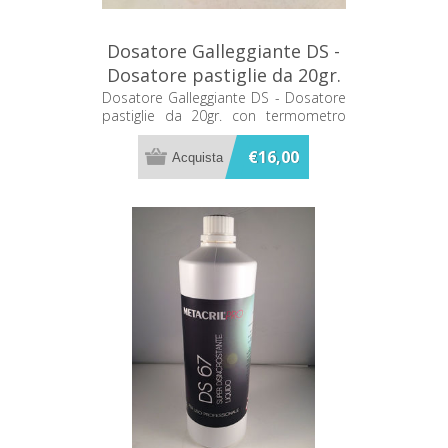
Dosatore Galleggiante DS -
Dosatore pastiglie da 20gr.
con termometro metacril
Dosatore Galleggiante DS - Dosatore
pastiglie da 20gr. con termometro
metacril
€16,00