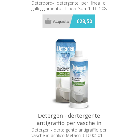
Linea Spa 1 Lt 508 01001
Deterbord- detergente per linea di
galleggiamento- Linea Spa 1 Lt 508
01001
€28,50
Detergen - dertergente
antigraffio per vasche in
acrilico Metacril 01000501
Detergen - dertergente antigraffio per
vasche in acrilico Metacril 01000501