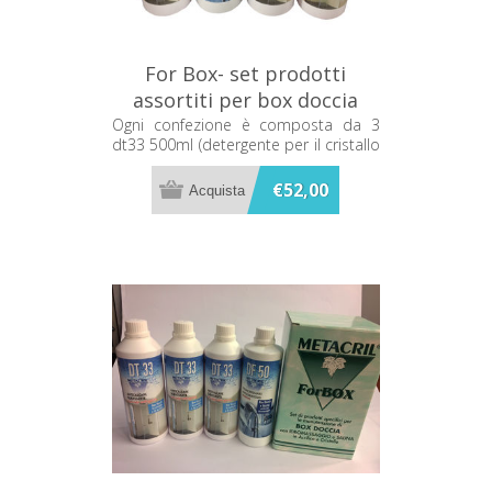
For Box- set prodotti
assortiti per box doccia
Metacril C061
Ogni confezione è composta da 3
dt33 500ml (detergente per il cristallo
del box doccia) e 1 df50 500ml.
disincrostante per superfici acriliche e
€52,00
parti cromate.