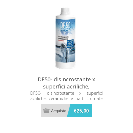
DF50- disincrostante x
superfici acriliche,
ceramiche e parti cromate
DF50- disincrostante x superfici
acriliche, ceramiche e parti cromate
500 ml Metacril
500 ml Metacril
€25,00