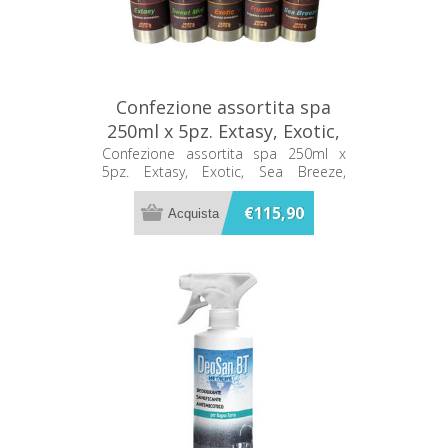
Confezione assortita spa
250ml x 5pz. Extasy, Exotic,
Sea Breeze, Fructis, Sweet
Confezione assortita spa 250ml x
5pz. Extasy, Exotic, Sea Breeze,
Mint Metacril
Fructis, Sweet Mint Metacril
€115,90