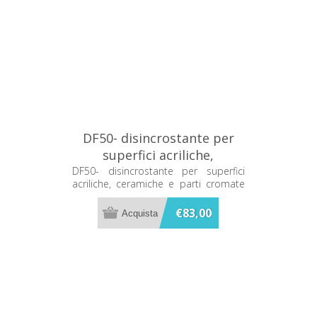
DF50- disincrostante per
superfici acriliche,
ceramiche e parti cromate
DF50- disincrostante per superfici
acriliche, ceramiche e parti cromate
5Lt. Metacril 09205001
5Lt. Metacril 09205001
€83,00