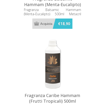
Hammam (Menta-Eucalipto)
500ml Metacril 92500501
Fragranza Balsamic Hammam
(Menta-Eucalipto) 500ml Metacril
92500501
€18,90
Fragranza Caribe Hammam
(Frutti Tropicali) 500ml