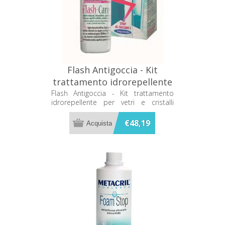
Flash Antigoccia - Kit
trattamento idrorepellente
per vetri e cristalli Metacril
Flash Antigoccia - Kit trattamento
idrorepellente per vetri e cristalli
10700101
Metacril 10700101
€48,19