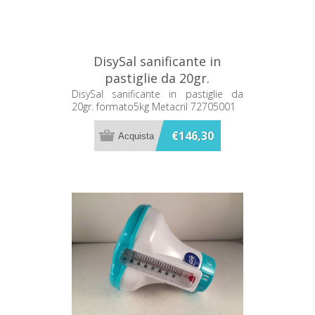
DisySal sanificante in
pastiglie da 20gr.
formato5kg Metacril
DisySal sanificante in pastiglie da
20gr. formato5kg Metacril 72705001
72705001
€146,30