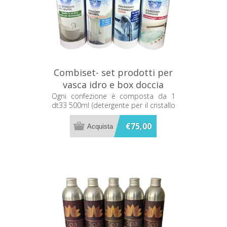
Combiset- set prodotti per
vasca idro e box doccia
Metacril C081
Ogni confezione è composta da 1
dt33 500ml (detergente per il cristallo
del box doccia) e 1 df50 500ml.
(disincrostante per superfici acriliche
€75,00
e parti cromate), 1 detergen 500ml.
(detergente per vasche in acrilico), 1
Idronet (igienizzante per l'impianto
idromassaggio).