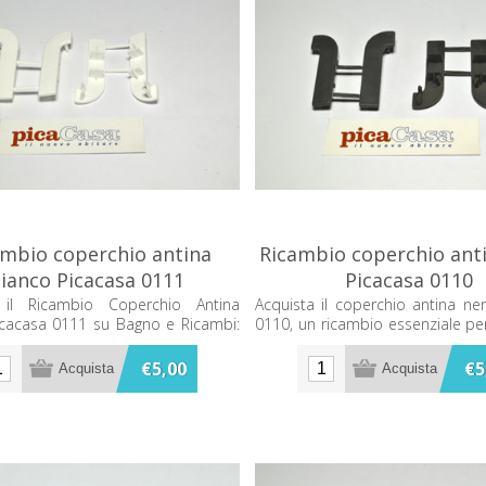
ambio coperchio antina
Ricambio coperchio ant
ianco Picacasa 0111
Picacasa 0110
 il Ricambio Coperchio Antina
Acquista il coperchio antina ne
icacasa 0111 su Bagno e Ricambi:
0110, un ricambio essenziale pe
 convenienza per il tuo bagno.
moderno e funzionale. Ideale 
cucine.
€5,00
€5