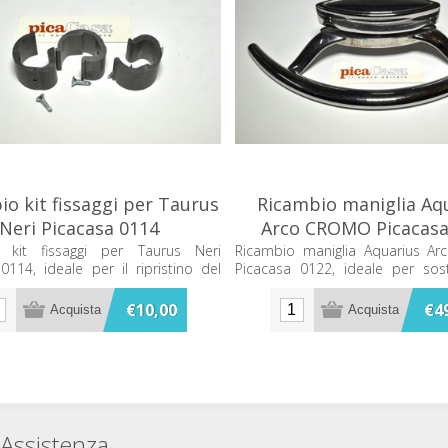
io kit fissaggi per Taurus
Ricambio maniglia Aq
Neri Picacasa 0114
Arco CROMO Picacasa
 kit fissaggi per Taurus Neri
Ricambio maniglia Aquarius Ar
0114, ideale per il ripristino del
Picacasa 0122, ideale per sos
o.
ripristino dell’arredo bagno.
€10,00
€4
Assistenza