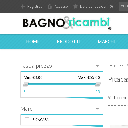
Ital
Registrati
Accesso
Lista dei desideri
(0)
HOME
PRODOTTI
MARCHI
Fascia prezzo
Home
/
P
Picaca
Min:
€3,00
Max:
€55,00
3
55
Vedi come
Marchi
PICACASA