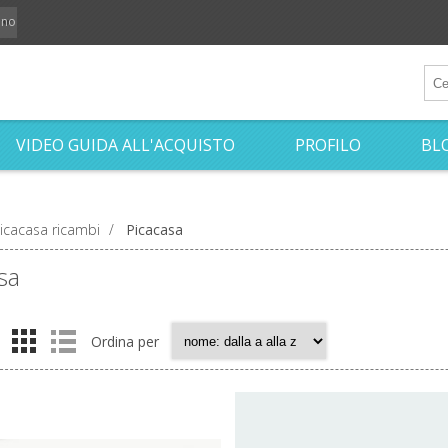
iano
VIDEO GUIDA ALL'ACQUISTO
PROFILO
BL
icacasa ricambi
/
Picacasa
sa
Ordina per