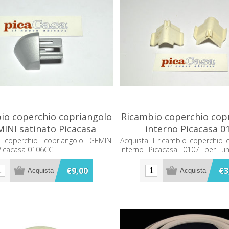
io coperchio copriangolo
Ricambio coperchio cop
INI satinato Picacasa
interno Picacasa 0
0106CC
 coperchio copriangolo GEMINI
Acquista il ricambio coperchio 
Picacasa 0106CC
interno Picacasa 0107 per un
finitura angolare. Ideale per
l'estetica e la funzionalità del tu
€9,00
€3