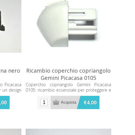
ina nero
Ricambio coperchio copriangolo
Gemini Picacasa 0105
ro Picacasa
Coperchio copriangolo Gemini Picacasa
r un design
0105: ricambio essenziale per proteggere e
per bagni e
rifinire gli angoli del tuo bagno. Migliora
l'estetica con facilità e precisione.
,00
€4,00