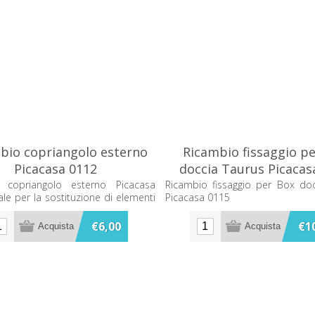
bio copriangolo esterno
Ricambio fissaggio p
Picacasa 0112
doccia Taurus Picacas
 copriangolo esterno Picacasa
Ricambio fissaggio per Box do
ale per la sostituzione di elementi
Picacasa 0115
li in bagno e arredo.
€6,00
€1