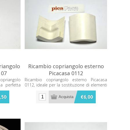
riangolo
Ricambio copriangolo esterno
107
Picacasa 0112
copriangolo
Ricambio copriangolo esterno Picacasa
a perfetta
0112, ideale per la sostituzione di elementi
 mantenere
compatibili in bagno e arredo.
o spazio.
,50
€6,00