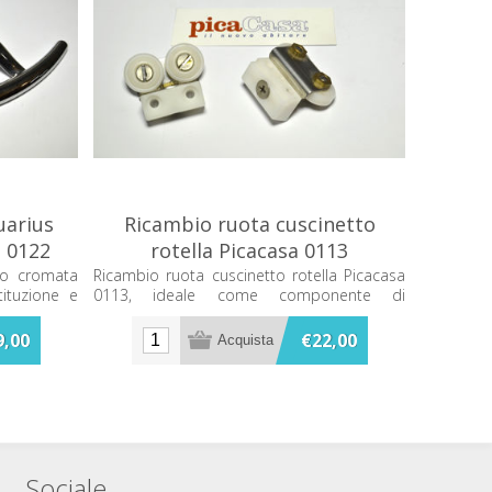
uarius
Ricambio ruota cuscinetto
 0122
rotella Picacasa 0113
co cromata
Ricambio ruota cuscinetto rotella Picacasa
tituzione e
0113, ideale come componente di
sostituzione per sistemi di scorrimento.
9,00
€22,00
Sociale