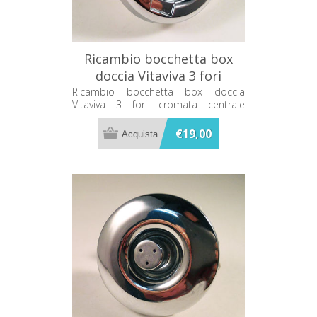
Ricambio bocchetta box
doccia Vitaviva 3 fori
cromata centrale 498790CR
Ricambio bocchetta box doccia
Vitaviva 3 fori cromata centrale
498790CR
€19,00