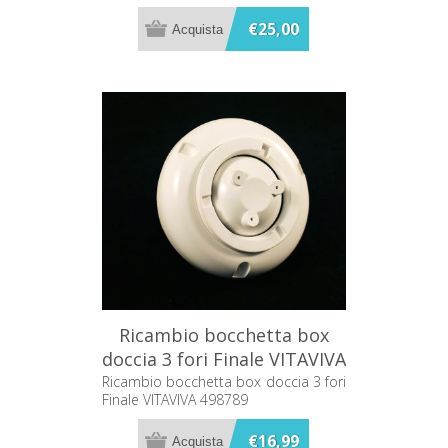
€25,00
Ricambio bocchetta box
doccia 3 fori Finale VITAVIVA
498789
Ricambio bocchetta box doccia 3 fori
Finale VITAVIVA 498789
€16,99