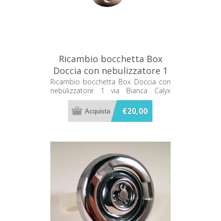
Ricambio bocchetta Box
Doccia con nebulizzatore 1
via Bianca Calyx C02120078
Ricambio bocchetta Box Doccia con
nebulizzatore 1 via Bianca Calyx
C02120078
€20,00