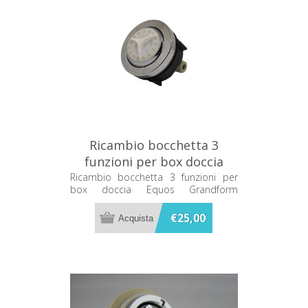
Ricambio bocchetta 3
funzioni per box doccia
Equos Grandform BUS32/33
Ricambio bocchetta 3 funzioni per
box doccia Equos Grandform
BUS32/33
€25,00