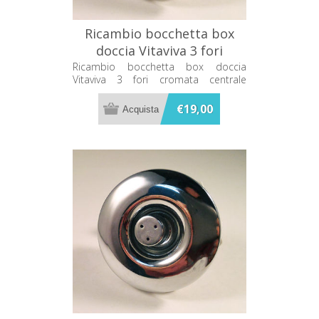
Ricambio bocchetta box
doccia Vitaviva 3 fori
cromata centrale 499990
Ricambio bocchetta box doccia
Vitaviva 3 fori cromata centrale
499990
€19,00