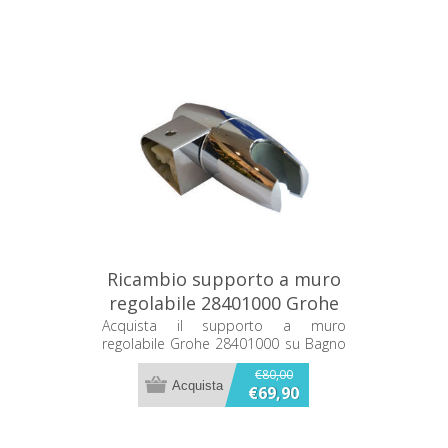
Ricambio supporto a muro
regolabile 28401000 Grohe
Acquista il supporto a muro
regolabile Grohe 28401000 su Bagno
e Ricambi. Compatibilità e qualità
€80,00
garantite per la tua doccia. Scopri di
€69,90
più!