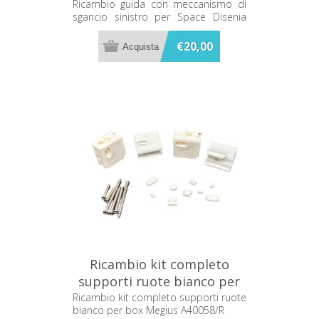
sinistro per Space Disenia
Ricambio guida con meccanismo di
sgancio sinistro per Space Disenia
RCGUINSSSC
RCGUINSSSC
€20,00
Ricambio kit completo
supporti ruote bianco per
box Megius A40058/R
Ricambio kit completo supporti ruote
bianco per box Megius A40058/R