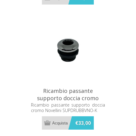
Ricambio passante
supporto doccia cromo
Novellini SUPDRUBBVNO-K
Ricambio passante supporto doccia
cromo Novellini SUPDRUBBVNO-K
€33,00