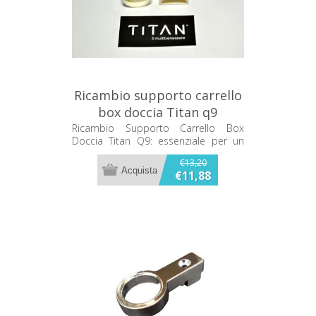
Ricambio supporto carrello
box doccia Titan q9
Ricambio Supporto Carrello Box
Doccia Titan Q9: essenziale per un
movimento fluido e silenzioso delle
€13,20
porte del tuo box doccia. Robusto,
€11,88
facile da installare e resistente
all'usura, compatibile con la maggior
parte dei modelli. Migliora
funzionalità ed efficienza del tuo
bagno.