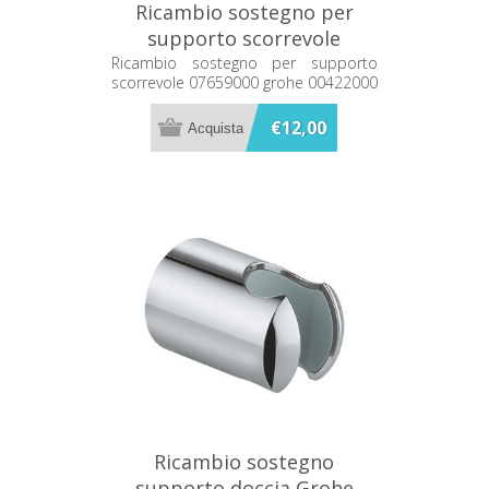
Ricambio sostegno per
supporto scorrevole
07659000 grohe 00422000
Ricambio sostegno per supporto
scorrevole 07659000 grohe 00422000
€12,00
Ricambio sostegno
supporto doccia Grohe