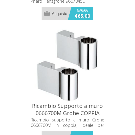
Pharo Hansgrohe 96670450
€70,00
€65,00
Ricambio Supporto a muro
0666700M Grohe COPPIA
Ricambio supporto a muro Grohe
0666700M in coppia, ideale per
sostituzione e ripristino