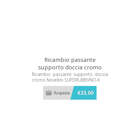
Ricambio passante
supporto doccia cromo
Novellini SUPDRUBBVNO-K
Ricambio passante supporto doccia
cromo Novellini SUPDRUBBVNO-K
€33,00