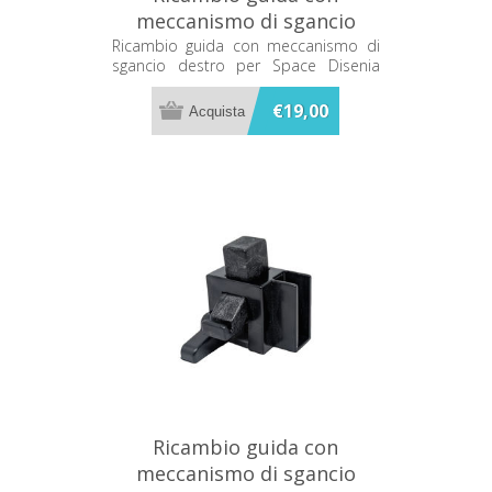
meccanismo di sgancio
destro per Space Disenia
Ricambio guida con meccanismo di
sgancio destro per Space Disenia
RCGUINSDSC
RCGUINSDSC
€19,00
Ricambio guida con
meccanismo di sgancio