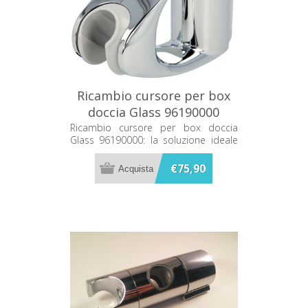
Ricambio cursore per box
doccia Glass 96190000
Ricambio cursore per box doccia
Glass 96190000: la soluzione ideale
per ripristinare la funzionalità del tuo
box doccia. Progettato per una
€75,90
compatibilità perfetta e una lunga
durata.