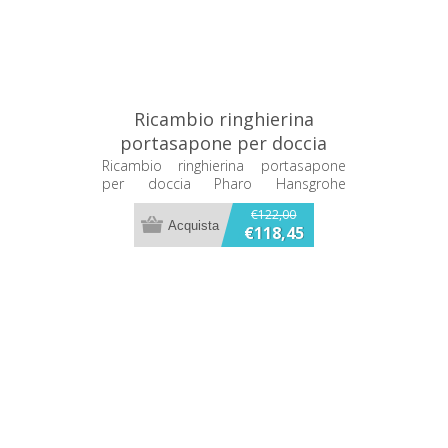
Ricambio ringhierina
portasapone per doccia
Pharo Hansgrohe 26206000
Ricambio ringhierina portasapone
per doccia Pharo Hansgrohe
26206000
€122,00
€118,45