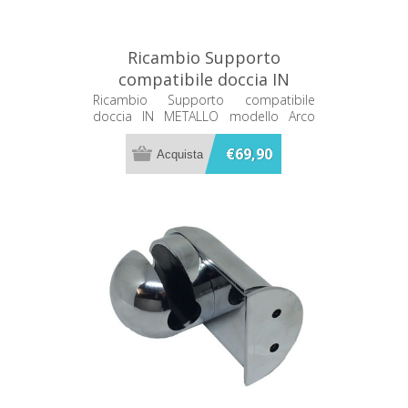
Ricambio Supporto
compatibile doccia IN
METALLO modello Arco
Ricambio Supporto compatibile
doccia IN METALLO modello Arco
cromo Teuco 81101727500
cromo Teuco 81101727500
€69,90