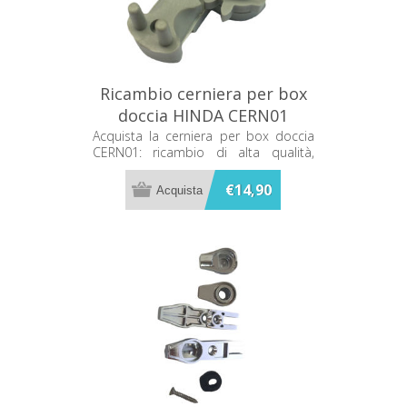
Ricambio cerniera per box
doccia HINDA CERN01
Acquista la cerniera per box doccia
CERN01: ricambio di alta qualità,
resistente alla corrosione, facile da
installare. Ideale per migliorare la
€14,90
funzionalità e l'estetica del tuo box
doccia.