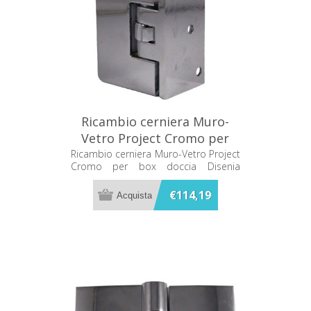
Ricambio cerniera Muro-
Vetro Project Cromo per
box doccia Disenia RCPJMV-
Ricambio cerniera Muro-Vetro Project
Cromo per box doccia Disenia
C
RCPJMV-C
€114,19