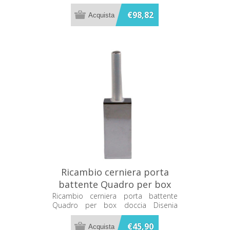
RCCNFL-C
€98,82
Ricambio cerniera porta
battente Quadro per box
doccia Disenia RCQBCN-C
Ricambio cerniera porta battente
Quadro per box doccia Disenia
RCQBCN-C
€45,90