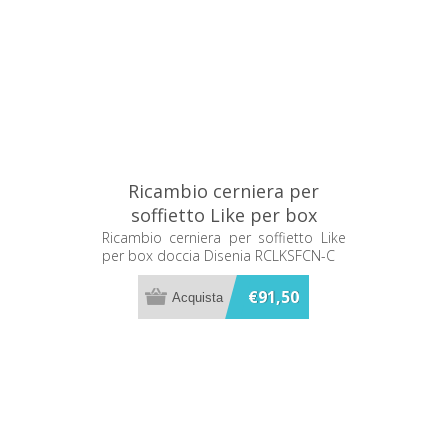
Ricambio cerniera per
soffietto Like per box
doccia Disenia RCLKSFCN-C
Ricambio cerniera per soffietto Like
per box doccia Disenia RCLKSFCN-C
€91,50