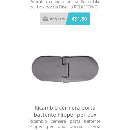
doccia Disenia RCLKSFCN-C
Ricambio cerniera per soffietto Like
per box doccia Disenia RCLKSFCN-C
€91,50
Ricambio cerniera porta
battente Flipper per box
doccia Disenia RCCNFL-C
Ricambio cerniera porta battente
Flipper per box doccia Disenia