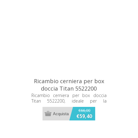
Ricambio cerniera per box
doccia Titan 5522200
Ricambio cerniera per box doccia
Titan 5522200, ideale per la
sostituzione della cerniera del box
€66,00
doccia.
€59,40