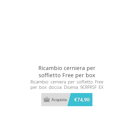
Ricambio cerniera per
soffietto Free per box
doccia Disenia 9CRFRSF EX
Ricambio cerniera per soffietto Free
per box doccia Disenia 9CRFRSF EX
RCSFFR-C
RCSFFR-C
€74,90