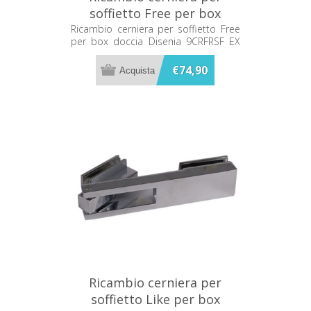
soffietto Free per box
doccia Disenia 9CRFRSF EX
Ricambio cerniera per soffietto Free
per box doccia Disenia 9CRFRSF EX
RCSFFR-C
RCSFFR-C
€74,90
Ricambio cerniera per
soffietto Like per box