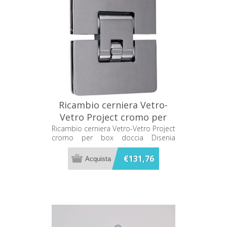
Ricambio cerniera Vetro-
Vetro Project cromo per
box doccia Disenia RCPJVV-C
Ricambio cerniera Vetro-Vetro Project
cromo per box doccia Disenia
RCPJVV-C
€131,76