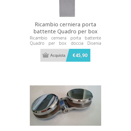
Ricambio cerniera porta
battente Quadro per box
doccia Disenia RCQBCN-C
Ricambio cerniera porta battente
Quadro per box doccia Disenia
RCQBCN-C
€45,90