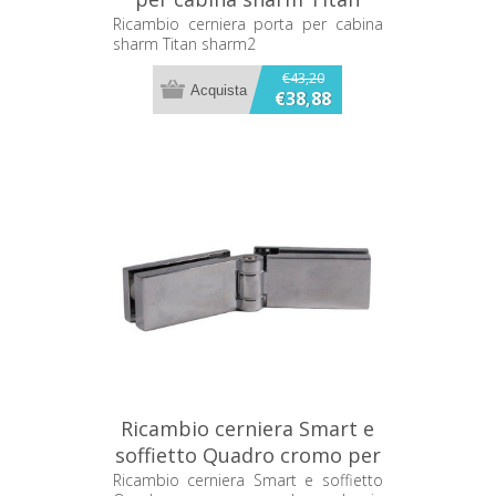
sharm2
Ricambio cerniera porta per cabina
sharm Titan sharm2
€43,20
€38,88
Ricambio cerniera Smart e
soffietto Quadro cromo per
box doccia Disenia RCSFCN-
Ricambio cerniera Smart e soffietto