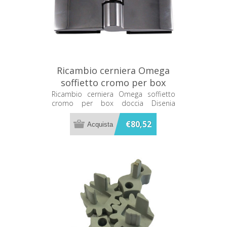
Ricambio cerniera Omega
soffietto cromo per box
doccia Disenia RCOMSFD-E
Ricambio cerniera Omega soffietto
cromo per box doccia Disenia
RCOMSFD-E
€80,52