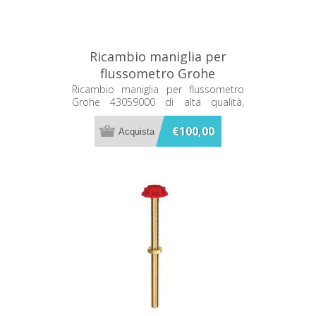
Ricambio maniglia per
flussometro Grohe
43059000
Ricambio maniglia per flussometro
Grohe 43059000 di alta qualità,
compatibile e resistente, ideale per il
ripristino della funzionalità del tuo
€100,00
flussometro.