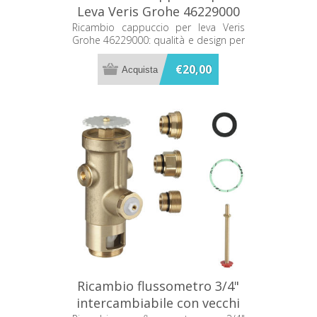
Leva Veris Grohe 46229000
Ricambio cappuccio per leva Veris
Grohe 46229000: qualità e design per
un bagno impeccabile. Sostituzione
facile e compatibile con modelli Veris.
€20,00
Ricambio flussometro 3/4"
intercambiabile con vecchi