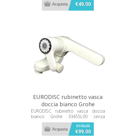
€49,00
EURODISC rubinetto vasca
doccia bianco Grohe
33455L00
EURODISC rubinetto vasca doccia
bianco Grohe 33455L00 senza
dotazione doccia colore bianco
€190,00
€99,00