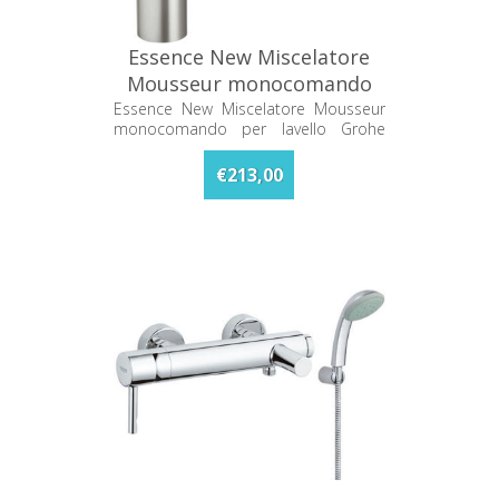
Essence New Miscelatore
Mousseur monocomando
per lavello Grohe 32171DC0
Essence New Miscelatore Mousseur
monocomando per lavello Grohe
32171DC0
€213,00