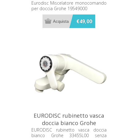
Grohe 19549000
Eurodisc Miscelatore monocomando
gruppo di insonorizzazione secondo
per doccia Grohe 19549000
DIN 4109 Colore cromo
€49,00
EURODISC rubinetto vasca
doccia bianco Grohe
33455L00
EURODISC rubinetto vasca doccia
bianco Grohe 33455L00 senza