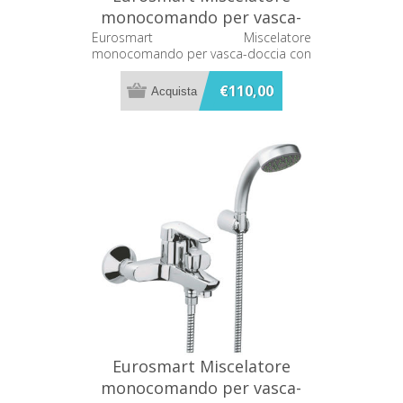
monocomando per vasca-
doccia con deviatore Grohe
Eurosmart Miscelatore
monocomando per vasca-doccia con
33305001
deviatore Grohe 33305001
€110,00
Eurosmart Miscelatore
monocomando per vasca-