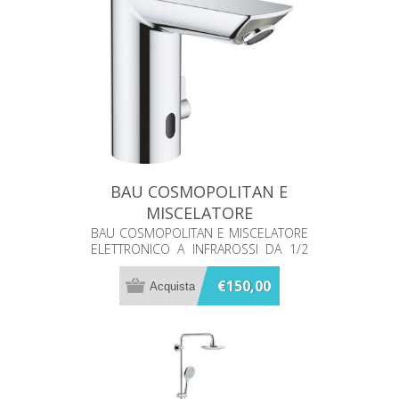
BAU COSMOPOLITAN E
MISCELATORE
ELETTRONICO A
BAU COSMOPOLITAN E MISCELATORE
ELETTRONICO A INFRAROSSI DA 1/2
INFRAROSSI GROHE
CON DISPOSITIVO DI MISCELAZIONE E
36451000
BLOCCO DELLA TEMPERATURA
€150,00