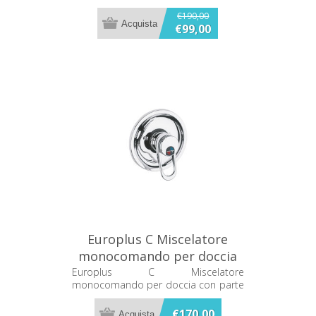
dotazione doccia colore bianco
€190,00
€99,00
Europlus C Miscelatore
monocomando per doccia
con parte incasso Grohe
Europlus C Miscelatore
monocomando per doccia con parte
19502000+33955000
incasso Grohe 19502000+33955000
€170,00