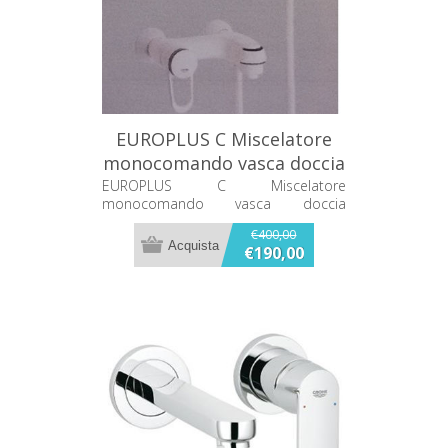
EUROPLUS C Miscelatore
monocomando vasca doccia
33471L00
EUROPLUS C Miscelatore
monocomando vasca doccia
33471L00 CON DOTAZIONE DOCCIA E
€400,00
FLESSIBILE COLORE BIANCO
€190,00