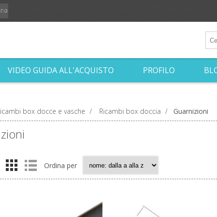
iano
VIDEO GUIDA ALL'ACQUISTO
PROFILO
BL
icambi box docce e vasche
/
Ricambi box doccia
/
Guarnizioni
zioni
Ordina per