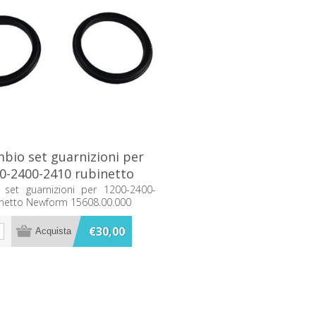
bio set guarnizioni per
0-2400-2410 rubinetto
ewform 15608.00.000
 set guarnizioni per 1200-2400-
inetto Newform 15608.00.000
€30,00