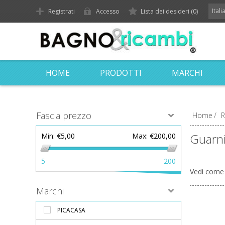
Ital
Registrati
Accesso
Lista dei desideri
(0)
HOME
PRODOTTI
MARCHI
Fascia prezzo
Home
/
R
Guarni
Min:
€5,00
Max:
€200,00
5
200
Vedi come
Marchi
PICACASA