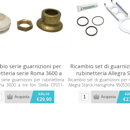
io serie guarnizioni per
Ricambio set di guarniz
tteria serie Roma 3600 a
rubinetteria Allegra 
 fori Stella CP011-450B
Hansgrohe 950530
serie guarnizioni per rubinetteria
Ricambio set di guarnizioni per 
ma 3600 a tre fori Stella CP011-
Allegra Starck Hansgrohe 95053
€35,16
€2
€29,90
€2