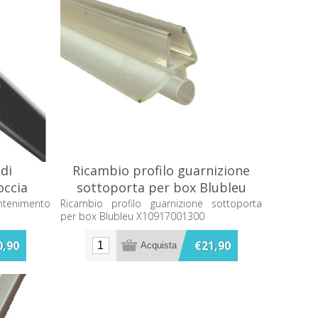
di
Ricambio profilo guarnizione
occia
sottoporta per box Blubleu
X10917001300
ntenimento
Ricambio profilo guarnizione sottoporta
per box Blubleu X10917001300
0,90
€21,90