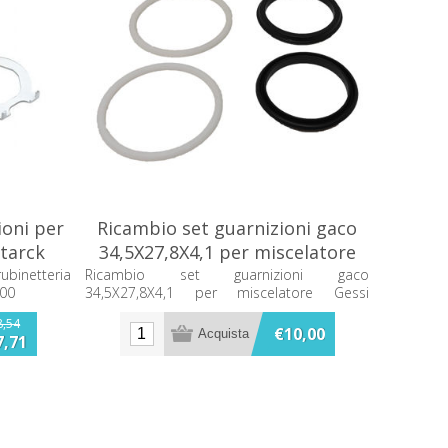
ioni per
Ricambio set guarnizioni gaco
Starck
34,5X27,8X4,1 per miscelatore
00
Gessi RIR0573
rubinetteria
Ricambio set guarnizioni gaco
000
34,5X27,8X4,1 per miscelatore Gessi
RIR0573
8,54
€10,00
7,71