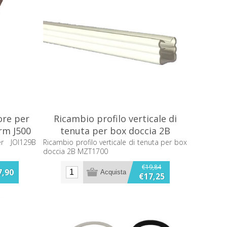
ore per
Ricambio profilo verticale di
rm J500
tenuta per box doccia 2B
MZT1700
er JOI129B
Ricambio profilo verticale di tenuta per box
doccia 2B MZT1700
€19,84
7,90
€17,25