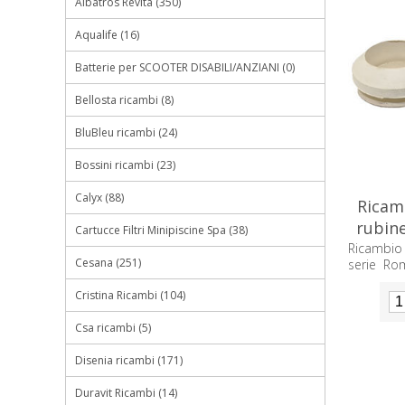
Albatros Revita (350)
Aqualife (16)
Batterie per SCOOTER DISABILI/ANZIANI (0)
Bellosta ricambi (8)
BluBleu ricambi (24)
Bossini ricambi (23)
Calyx (88)
Ricamb
rubine
Cartucce Filtri Minipiscine Spa (38)
tre
Ricambio 
Cesana (251)
serie Ro
450B
Cristina Ricambi (104)
Csa ricambi (5)
Disenia ricambi (171)
Duravit Ricambi (14)