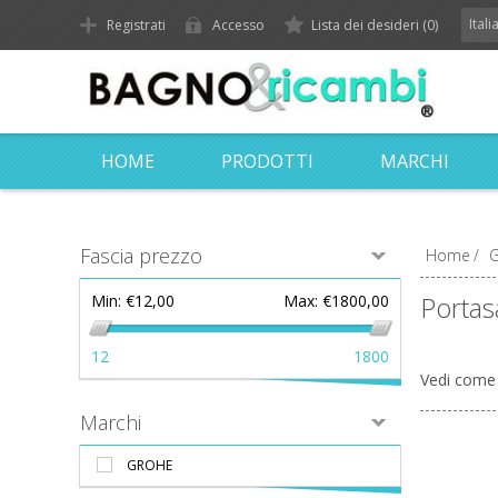
Ital
Registrati
Accesso
Lista dei desideri
(0)
HOME
PRODOTTI
MARCHI
Fascia prezzo
Home
/
G
Portas
Min:
€12,00
Max:
€1800,00
12
1800
Vedi come
Marchi
GROHE