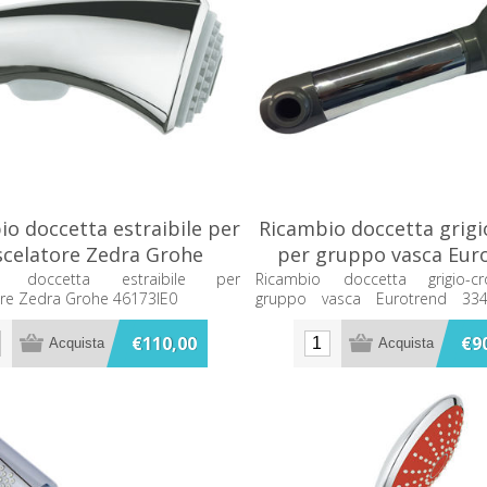
o doccetta estraibile per
Ricambio doccetta grig
celatore Zedra Grohe
per gruppo vasca Eur
46173IE0
33407 Grohe 46217
o doccetta estraibile per
Ricambio doccetta grigio-
ore Zedra Grohe 46173IE0
gruppo vasca Eurotrend 33
46217000
€110,00
€9