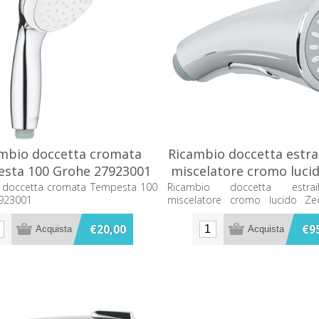
mbio doccetta cromata
Ricambio doccetta estrai
sta 100 Grohe 27923001
miscelatore cromo luci
Grohe 46875NC
 doccetta cromata Tempesta 100
Ricambio doccetta estra
923001
miscelatore cromo lucido Z
46875NC0
€20,00
€9