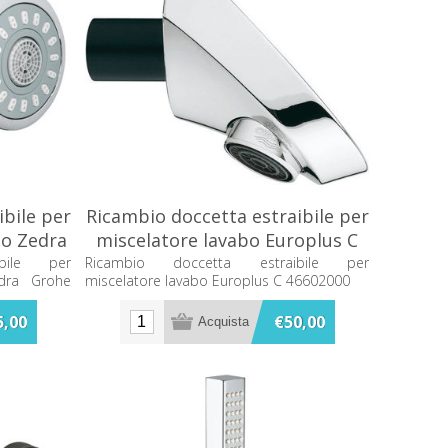
bile per
Ricambio doccetta estraibile per
do Zedra
miscelatore lavabo Europlus C
0
46602000
ibile per
Ricambio doccetta estraibile per
edra Grohe
miscelatore lavabo Europlus C 46602000
5,00
€50,00