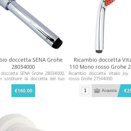
bio doccetta SENA Grohe
Ricambio doccetta Vita
28034000
110 Mono rosso Grohe 
 doccetta SENA Grohe 28034000,
Ricambio doccetta Vitalio Jo
r sostituire la doccetta del tuo
rosso Grohe 27544000
 doccia con un componente
le e dal design cromato.
€160,00
€2