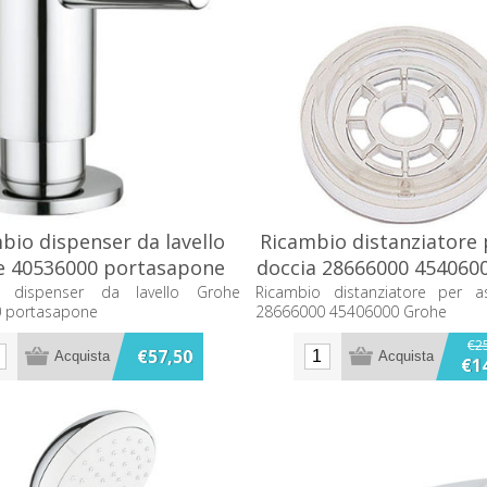
bio dispenser da lavello
Ricambio distanziatore 
e 40536000 portasapone
doccia 28666000 454060
o dispenser da lavello Grohe
Ricambio distanziatore per a
 portasapone
28666000 45406000 Grohe
€2
€57,50
€1