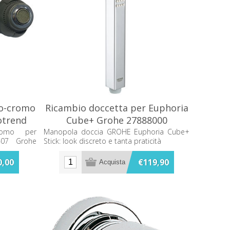
io-cromo
Ricambio doccetta per Euphoria
otrend
Cube+ Grohe 27888000
000
cromo per
Manopola doccia GROHE Euphoria Cube+
407 Grohe
Stick: look discreto e tanta praticità
0,00
€119,90