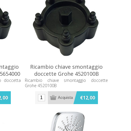
ntaggio
Ricambio chiave smontaggio
45654000
doccette Grohe 4520100B
o doccetta
Ricambio chiave smontaggio doccette
Grohe 4520100B
2,00
€12,00