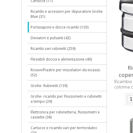
Cartucce (17)
Ricambi e accessori per depuratore Grohe
Blue (31)
Portasaponi e docce ricambi (103)
Deviatori e pulsanti (42)
Ricambi vari rubinetti (259)
Flessibili doccia e alimentazione (40)
R
Rosoni/Piastre per miscelatori da incasso
coper
(52)
Mo
Ricambi
Grohe- Rubinetti (139)
colonna 
Grohe- ricambi per Flussometri e rubinetti
a tempo (29)
Elettronica per rubinetteria, flussometri e
cassette (38)
Cartucce e ricambi vari per termostatici
(73)