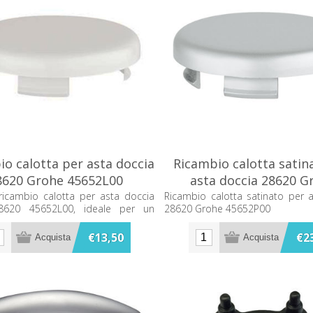
o calotta per asta doccia
Ricambio calotta satin
8620 Grohe 45652L00
asta doccia 28620 G
45652P00
 ricambio calotta per asta doccia
Ricambio calotta satinato per 
8620 45652L00, ideale per un
28620 Grohe 45652P00
o perfetto della tua doccia.
tà e qualità garantite da Grohe.
€13,50
€2