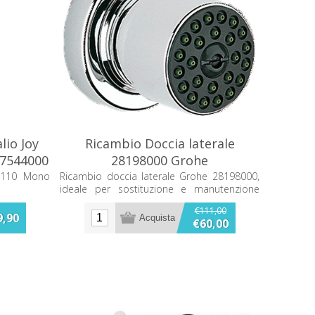
lio Joy
Ricambio Doccia laterale
27544000
28198000 Grohe
y 110 Mono
Ricambio doccia laterale Grohe 28198000,
ideale per sostituzione e manutenzione
dell’impianto doccia.
€111,00
9,90
€60,00