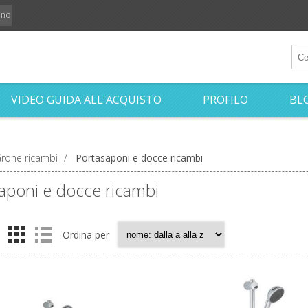
iano
VIDEO GUIDA ALL'ACQUISTO
PROFILO
BL
rohe ricambi
/
Portasaponi e docce ricambi
aponi e docce ricambi
Ordina per