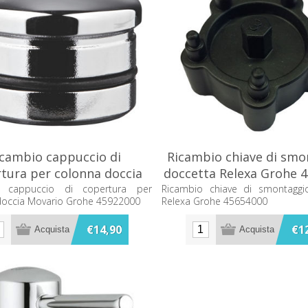
icambio cappuccio di
Ricambio chiave di smo
tura per colonna doccia
doccetta Relexa Grohe 
vario Grohe 45922000
o cappuccio di copertura per
Ricambio chiave di smontaggi
doccia Movario Grohe 45922000
Relexa Grohe 45654000
€14,90
€1