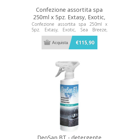
Confezione assortita spa
250ml x 5pz. Extasy, Exotic,
Sea Breeze, Fructis, Sweet
Confezione assortita spa 250ml x
5pz. Extasy, Exotic, Sea Breeze,
Mint Metacril
Fructis, Sweet Mint Metacril
€115,90
DeoSan BT - detergente