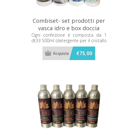
Combiset- set prodotti per
vasca idro e box doccia
Metacril C081
Ogni confezione è composta da 1
dt33 500ml (detergente per il cristallo
del box doccia) e 1 df50 500ml.
(disincrostante per superfici acriliche
€75,00
e parti cromate), 1 detergen 500ml.
(detergente per vasche in acrilico), 1
Idronet (igienizzante per l'impianto
idromassaggio).