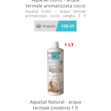
termale aromatizzata cocco
vaniglia 5 lt 71705001
AquaSal Exotic - acqua termale
aromatizzata cocco vaniglia 5 lt
71705001
€88,00
AquaSal Natural - acqua
termale (inodore) 1 lt