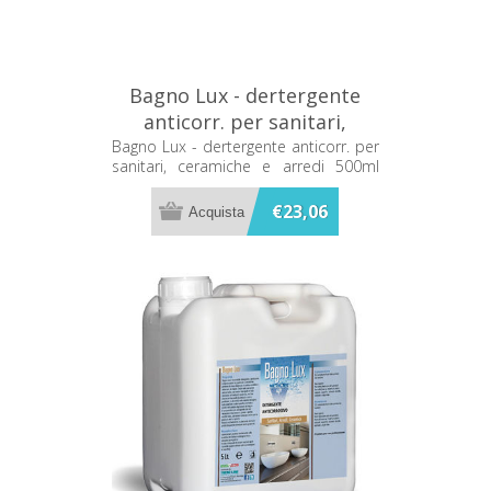
Bagno Lux - dertergente
anticorr. per sanitari,
ceramiche e arredi 500ml
Bagno Lux - dertergente anticorr. per
sanitari, ceramiche e arredi 500ml
Metacril 11500501
Metacril 11500501
€23,06