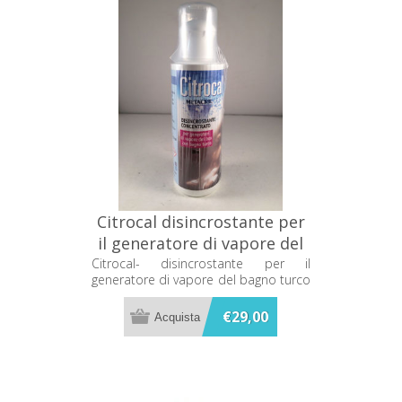
Citrocal disincrostante per
il generatore di vapore del
bagno turco 200ml Metacril
Citrocal- disincrostante per il
generatore di vapore del bagno turco
06300001
200ml Metacril 06300001
€29,00