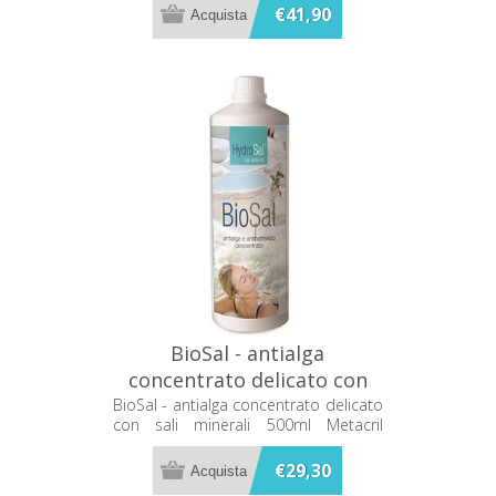
€41,90
BioSal - antialga
concentrato delicato con
sali minerali 500ml Metacril
BioSal - antialga concentrato delicato
con sali minerali 500ml Metacril
73000501
73000501
€29,30