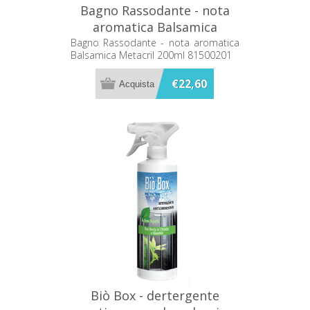
Bagno Rassodante - nota
aromatica Balsamica
Metacril 200ml 81500201
Bagno Rassodante - nota aromatica
Balsamica Metacril 200ml 81500201
€22,60
Biò Box - dertergente