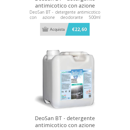
antimicotico con azione
deodorante 500ml Metacril
DeoSan BT - detergente antimicotico
con azione deodorante 500ml
05000501
Metacril 05000501
€22,60
DeoSan BT - detergente
antimicotico con azione