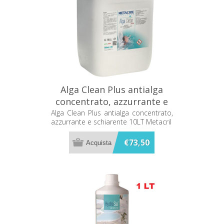
Alga Clean Plus antialga
concentrato, azzurrante e
schiarente 10LT Metacril
Alga Clean Plus antialga concentrato,
azzurrante e schiarente 10LT Metacril
€73,50