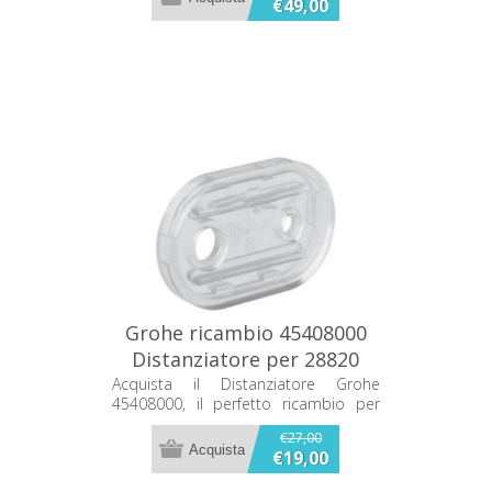
€49,00
Grohe ricambio 45408000
Distanziatore per 28820
28821
Acquista il Distanziatore Grohe
45408000, il perfetto ricambio per
modelli 28820 e 28821. Assicurati
€27,00
prestazioni ottimali per il tuo sistema
€19,00
idraulico con questo componente di
alta qualità.