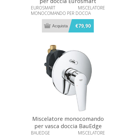
per doccia Eurosmart
Grohe 33556003
EUROSMART MISCELATORE
MONOCOMANDO PER DOCCIA
€79,90
Miscelatore monocomando
per vasca doccia BauEdge
Grohe 29079000
BAUEDGE MISCELATORE