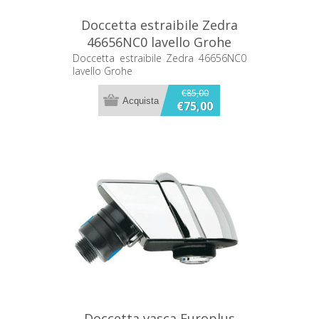
Doccetta estraibile Zedra
46656NC0 lavello Grohe
Doccetta estraibile Zedra 46656NC0
lavello Grohe
€85,00
€75,00
Doccetta vasca Europlus