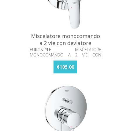
Miscelatore monocomando
a 2 vie con deviatore
Eurostyle Grohe 24047003
EUROSTYLE MISCELATORE
MONOCOMANDO A 2 VIE CON
DEVIATORE
€105,00