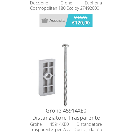
27492000
Doccione Grohe Euphoria
Cosmopolitan 180 EcoJoy 27492000
€159,00
€120,00
Grohe 45914XE0
Distanziatore Trasparente
per Asta Doccia, da 7.5 mm
Grohe 45914XE0 Distanziatore
Trasparente per Asta Doccia, da 7.5