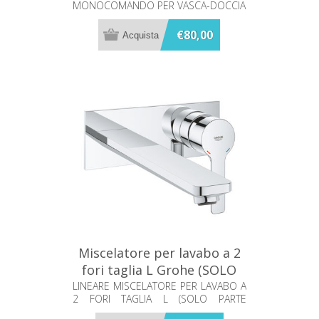
MONOCOMANDO PER VASCA-DOCCIA
€80,00
Miscelatore per lavabo a 2
fori taglia L Grohe (SOLO
PARTE ESTERNA) 23444001
LINEARE MISCELATORE PER LAVABO A
2 FORI TAGLIA L (SOLO PARTE
ESTERNA)