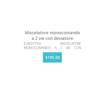
Miscelatore monocomando
a 2 vie con deviatore
Eurostyle Grohe 24047003
EUROSTYLE MISCELATORE
MONOCOMANDO A 2 VIE CON
DEVIATORE
€105,00