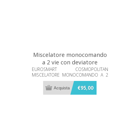
Miscelatore monocomando
a 2 vie con deviatore
Eurosmart Grohe 24045000
EUROSMART COSMOPOLITAN
MISCELATORE MONOCOMANDO A 2
VIE CON DEVIATORE
€95,00