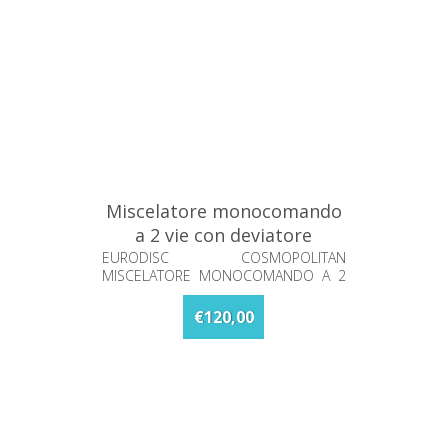
Miscelatore monocomando
a 2 vie con deviatore
Eurodisc Grohe 24056002
EURODISC COSMOPOLITAN
MISCELATORE MONOCOMANDO A 2
VIE CON DEVIATORE
€120,00