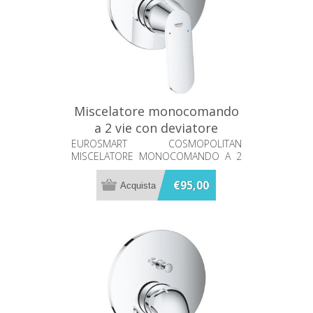
Miscelatore monocomando
a 2 vie con deviatore
Eurosmart Grohe 24045000
EUROSMART COSMOPOLITAN
MISCELATORE MONOCOMANDO A 2
VIE CON DEVIATORE
€95,00