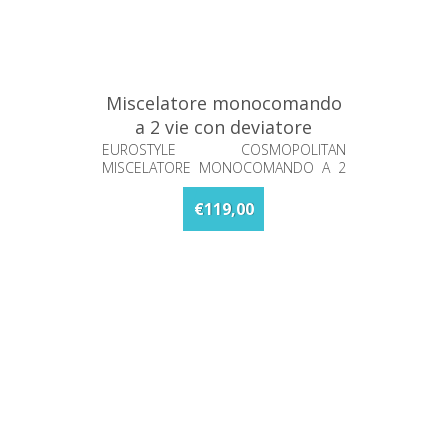
Miscelatore monocomando
a 2 vie con deviatore
Eurostyle Grohe 24052002
EUROSTYLE COSMOPOLITAN
MISCELATORE MONOCOMANDO A 2
VIE CON DEVIATORE
€119,00