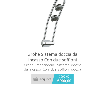
Grohe Sistema doccia da
incasso Con due soffioni
doccia Freehander
Grohe Freehander® Sistema doccia
da incasso Con due soffioni doccia
orientabili braccio doccia orientabile
€999,00
per funzione doccia (posizione alta) e
€900,00
soffioni laterali (posizione bassa)
cromo 27005000